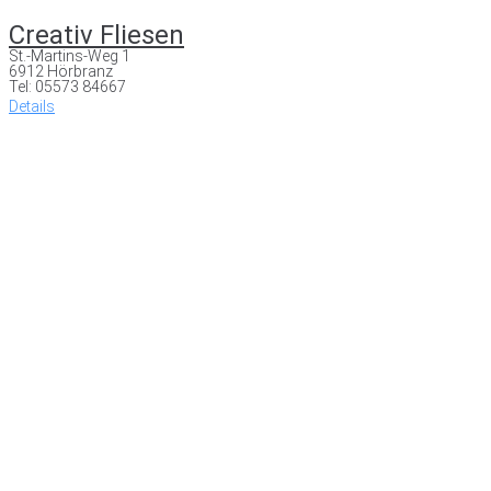
Creativ Fliesen
St.-Martins-Weg 1
6912 Hörbranz
Tel: 05573 84667
Details