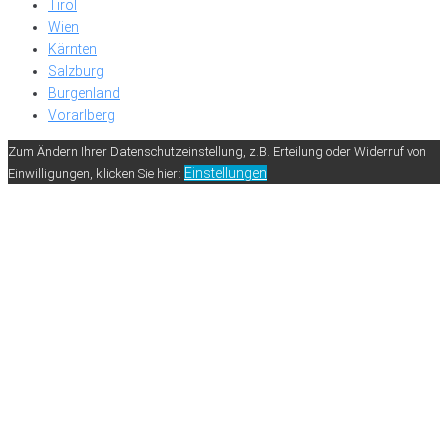
Tirol
Wien
Kärnten
Salzburg
Burgenland
Vorarlberg
Zum Ändern Ihrer Datenschutzeinstellung, z.B. Erteilung oder Widerruf von
Einstellungen
Einwilligungen, klicken Sie hier: