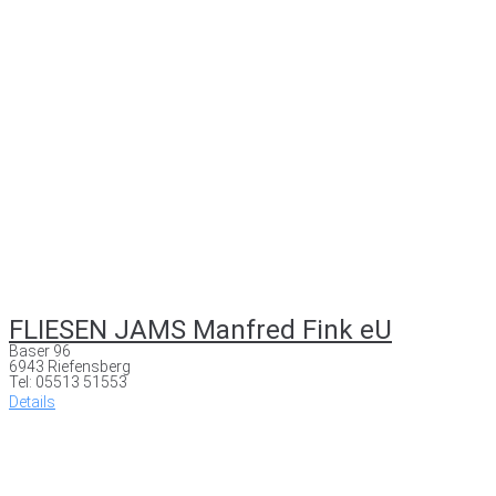
FLIESEN JAMS Manfred Fink eU
Baser 96
6943 Riefensberg
Tel: 05513 51553
Details