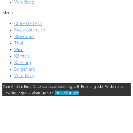
Vorarlberg
Menü
Oberösterreich
Niederösterreich
Steiermark
Tirol
Wien
Kärnten
Salzburg
Burgenland
Vorarlberg
Zum Ändern Ihrer Datenschutzeinstellung, z.B. Erteilung oder Widerruf von
Einstellungen
Einwilligungen, klicken Sie hier: