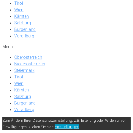
Tirol
Wien
Kärnten
Salzburg
Burgenland
Vorarlberg
Menü
Oberösterreich
Niederösterreich
Steiermark
Tirol
Wien
Kärnten
Salzburg
Burgenland
Vorarlberg
Zum Ändern Ihrer Datenschutzeinstellung, z.B. Erteilung oder Widerruf von
Einstellungen
Einwilligungen, klicken Sie hier: