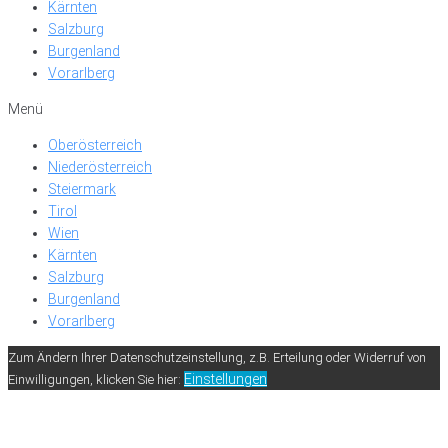
Kärnten
Salzburg
Burgenland
Vorarlberg
Menü
Oberösterreich
Niederösterreich
Steiermark
Tirol
Wien
Kärnten
Salzburg
Burgenland
Vorarlberg
Zum Ändern Ihrer Datenschutzeinstellung, z.B. Erteilung oder Widerruf von
Einstellungen
Einwilligungen, klicken Sie hier: