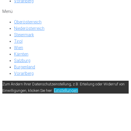
Vorarlberg
Menü
Oberösterreich
Niederösterreich
Steiermark
Tirol
Wien
Kärnten
Salzburg
Burgenland
Vorarlberg
Zum Ändern Ihrer Datenschutzeinstellung, z.B. Erteilung oder Widerruf von
Einstellungen
Einwilligungen, klicken Sie hier: