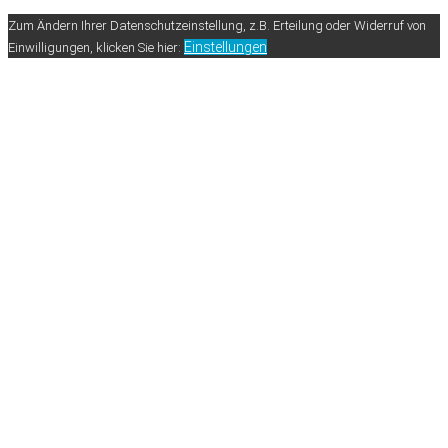
Zum Ändern Ihrer Datenschutzeinstellung, z.B. Erteilung oder Widerruf von
Einstellungen
Einwilligungen, klicken Sie hier: