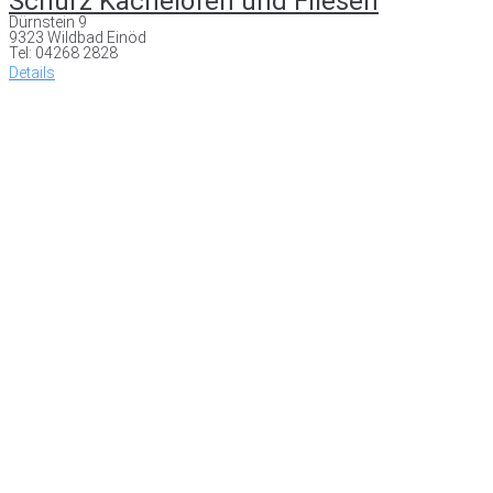
Schurz Kachelöfen und Fliesen
Dürnstein 9
9323 Wildbad Einöd
Tel: 04268 2828
Details