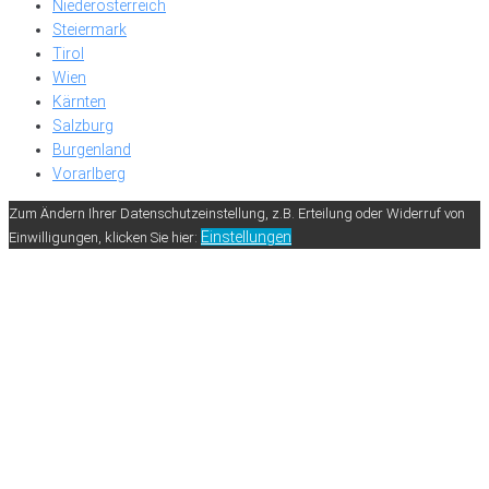
Niederösterreich
Steiermark
Tirol
Wien
Kärnten
Salzburg
Burgenland
Vorarlberg
Zum Ändern Ihrer Datenschutzeinstellung, z.B. Erteilung oder Widerruf von
Einstellungen
Einwilligungen, klicken Sie hier: