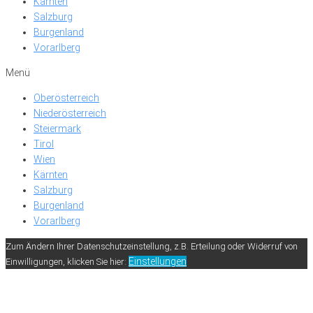
Kärnten
Salzburg
Burgenland
Vorarlberg
Menü
Oberösterreich
Niederösterreich
Steiermark
Tirol
Wien
Kärnten
Salzburg
Burgenland
Vorarlberg
Zum Ändern Ihrer Datenschutzeinstellung, z.B. Erteilung oder Widerruf von
Einstellungen
Einwilligungen, klicken Sie hier: