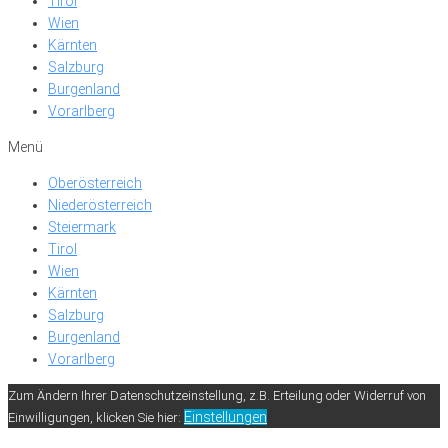
Tirol
Wien
Kärnten
Salzburg
Burgenland
Vorarlberg
Menü
Oberösterreich
Niederösterreich
Steiermark
Tirol
Wien
Kärnten
Salzburg
Burgenland
Vorarlberg
Zum Ändern Ihrer Datenschutzeinstellung, z.B. Erteilung oder Widerruf von
Einstellungen
Einwilligungen, klicken Sie hier: