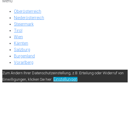
Menü
Oberösterreich
Niederösterreich
Steiermark
Tirol
Wien
Kärnten
Salzburg
Burgenland
Vorarlberg
Zum Ändern Ihrer Datenschutzeinstellung, z.B. Erteilung oder Widerruf von
Einstellungen
Einwilligungen, klicken Sie hier: