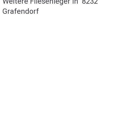
Weitere Fliesenleger in
8232
Grafendorf