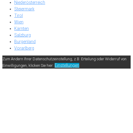
Niederösterreich
Steiermark
Tirol
Wien
Kärnten
Salzburg
Burgenland
Vorarlberg
Zum Ändern Ihrer Datenschutzeinstellung, z.B. Erteilung oder Widerruf von
Einstellungen
Einwilligungen, klicken Sie hier: