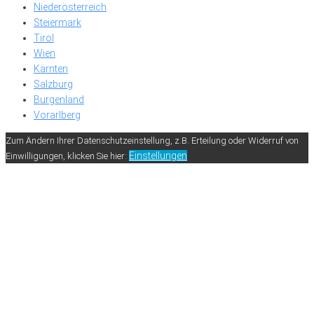
Niederösterreich
Steiermark
Tirol
Wien
Kärnten
Salzburg
Burgenland
Vorarlberg
Zum Ändern Ihrer Datenschutzeinstellung, z.B. Erteilung oder Widerruf von
Einstellungen
Einwilligungen, klicken Sie hier: