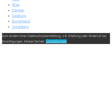
Wien
Kärnten
Salzburg
Burgenland
Vorarlberg
Zum Ändern Ihrer Datenschutzeinstellung, z.B. Erteilung oder Widerruf von
Einstellungen
Einwilligungen, klicken Sie hier: