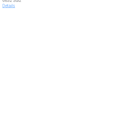
6832 Sulz
Details