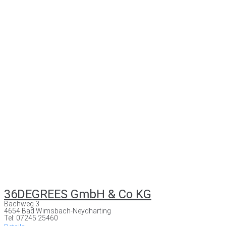
36DEGREES GmbH & Co KG
Bachweg 3
4654 Bad Wimsbach-Neydharting
Tel: 07245 25460