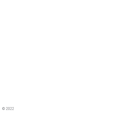
Impressum
|
Datenschutz
© 2022