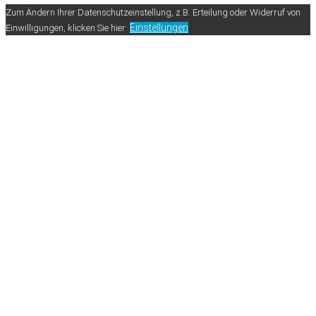
Zum Ändern Ihrer Datenschutzeinstellung, z.B. Erteilung oder Widerruf von
Einstellungen
Einwilligungen, klicken Sie hier: