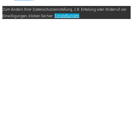
Zum Ändern Ihrer Datenschutzeinstellung, z.B. Erteilung oder Widerruf von
Einstellungen
Einwilligungen, klicken Sie hier: