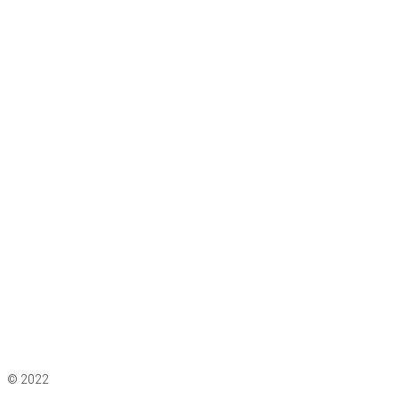
Impressum
|
Datenschutz
© 2022