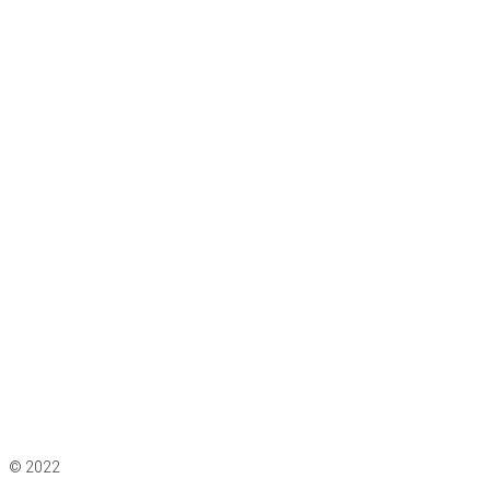
Impressum
|
Datenschutz
© 2022