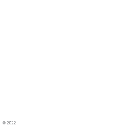
Impressum
|
Datenschutz
© 2022