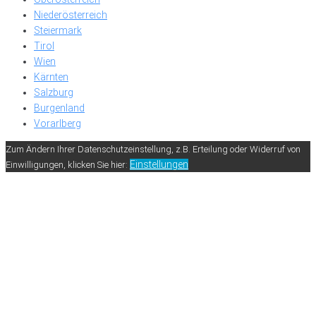
Niederösterreich
Steiermark
Tirol
Wien
Kärnten
Salzburg
Burgenland
Vorarlberg
Zum Ändern Ihrer Datenschutzeinstellung, z.B. Erteilung oder Widerruf von
Einstellungen
Einwilligungen, klicken Sie hier: