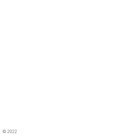
Impressum
|
Datenschutz
© 2022