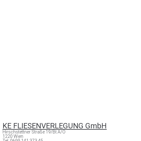
KE FLIESENVERLEGUNG GmbH
Hirschstettner Straße 19/Bt.A/O
1220 Wien
Tel: 0699 141 373 45