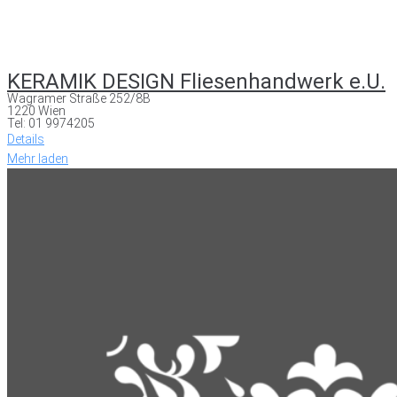
KERAMIK DESIGN Fliesenhandwerk e.U.
Wagramer Straße 252/8B
1220 Wien
Tel: 01 9974205
Details
Mehr laden