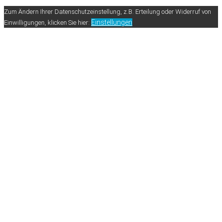
Zum Ändern Ihrer Datenschutzeinstellung, z.B. Erteilung oder Widerruf von
Einstellungen
Einwilligungen, klicken Sie hier: