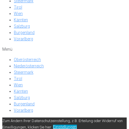
Steiermark
Tirol
Wien
Kärnten
Salzburg
Burgenland
Vorarlberg
Menü
Oberösterreich
Niederösterreich
Steiermark
Tirol
Wien
Kärnten
Salzburg
Burgenland
Vorarlberg
Zum Ändern Ihrer Datenschutzeinstellung, z.B. Erteilung oder Widerruf von
Einstellungen
Einwilligungen, klicken Sie hier: